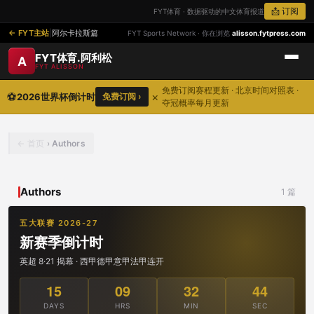
📩 订阅
FYT体育 · 数据驱动的中文体育报道
FYT主站
|
阿尔卡拉斯篇
FYT Sports Network · 你在浏览
alisson.fytpress.com
FYT体育.阿利松
A
FYT ALISSON
免费订阅赛程更新 · 北京时间对照表 ·
⚽
×
2026世界杯倒计时
免费订阅 ›
夺冠概率每月更新
首页
›
Authors
Authors
1 篇
五大联赛 2026-27
新赛季倒计时
英超 8·21 揭幕 · 西甲德甲意甲法甲连开
15
09
32
44
DAYS
HRS
MIN
SEC