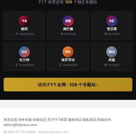
FYT 体育还有
108
个独立专题站
YA
MB
DE
姚明
姆巴佩
登贝莱
🏀 basketball
⚽ football
⚽ football
DU
PA
WU
杜兰特
保罗乔治
武磊
🏀 basketball
🏀 basketball
⚽ football
访问 FYT 全网 · 108 个专题站 ›
球员总览
|
传奇专题
|
绿茵动态
|
关于FYT体育
|
服务协议
|
隐私协议
|
投稿合作:
editor@fytpress.com
© 2026 FYT ALISSON · alisson.fytpress.com