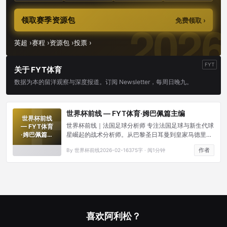
领取赛季资源包
免费领取 ›
英超 ›
赛程 ›
资源包 ›
投票 ›
FYT
关于 FYT体育
数据为本的留洋观察与深度报道。订阅 Newsletter，每周日晚九。
世界杯前线 — FYT体育·姆巴佩篇主编
世界杯前线
世界杯前线｜法国足球分析师 专注法国足球与新生代球
— FYT体育
·姆巴佩篇主
星崛起的战术分析师。从巴黎圣日耳曼到皇家马德里，
编
以速度数据、突破频率和射门转化率解构姆巴佩的进攻
作者
By 世界杯前线
2026-02-16
375字 · 阅1分钟
威胁，聚焦2026世界杯前瞻。
喜欢阿利松？