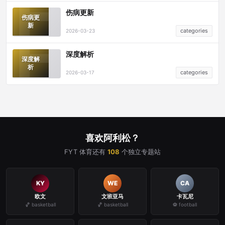
伤病更新
伤病更
新
categories
2026-03-23
深度解析
深度解
析
categories
2026-03-17
喜欢阿利松？
FYT 体育还有
108
个独立专题站
KY
WE
CA
欧文
文班亚马
卡瓦尼
🏀 basketball
🏀 basketball
⚽ football