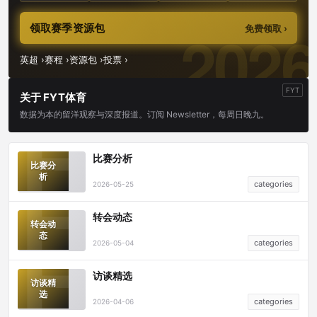
领取赛季资源包
免费领取 ›
英超 ›
赛程 ›
资源包 ›
投票 ›
FYT
关于 FYT体育
数据为本的留洋观察与深度报道。订阅 Newsletter，每周日晚九。
比赛分析
比赛分
析
categories
2026-05-25
转会动态
转会动
态
categories
2026-05-04
访谈精选
访谈精
选
categories
2026-04-06