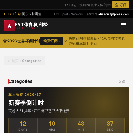
📩 订阅
FYT体育 · 数据驱动的中文体育报道
FYT主站
|
阿尔卡拉斯篇
FYT Sports Network · 你在浏览
alisson.fytpress.com
FYT体育.阿利松
A
FYT ALISSON
免费订阅赛程更新 · 北京时间对照表 ·
⚽
×
2026世界杯倒计时
免费订阅 ›
夺冠概率每月更新
首页
›
Categories
Categories
5 篇
五大联赛 2026-27
新赛季倒计时
英超 8·21 揭幕 · 西甲德甲意甲法甲连开
12
10
43
37
DAYS
HRS
MIN
SEC