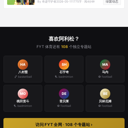
绿茵动态
By 奇迹守护者
2026-05-11
1775字 · 阅4分钟
将。他用头顶进了那个球，然后转身狂奔，哭了出来。
几个月前他的父亲刚刚去世。那个进球让利物浦保住了
欧冠资格。
喜欢阿利松？
FYT 体育还有
108
个独立专题站
HA
SH
MA
八村塁
石宇奇
马内
🏀 basketball
🏸 badminton
⚽ football
MO
DE
BE
桃田贤斗
登贝莱
贝林厄姆
🏸 badminton
⚽ football
⚽ football
访问 FYT 全网 · 108 个专题站 ›