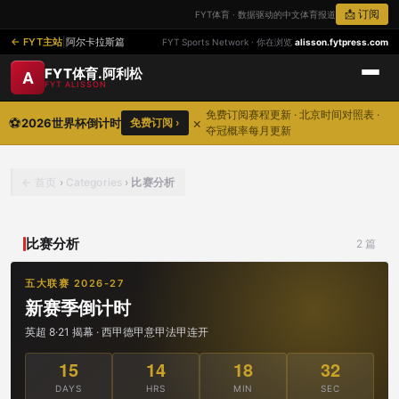
📩 订阅
FYT体育 · 数据驱动的中文体育报道
FYT主站
|
阿尔卡拉斯篇
FYT Sports Network · 你在浏览
alisson.fytpress.com
FYT体育.阿利松
A
FYT ALISSON
免费订阅赛程更新 · 北京时间对照表 ·
⚽
×
2026世界杯倒计时
免费订阅 ›
夺冠概率每月更新
首页
›
Categories
›
比赛分析
比赛分析
2 篇
五大联赛 2026-27
新赛季倒计时
英超 8·21 揭幕 · 西甲德甲意甲法甲连开
15
14
18
32
DAYS
HRS
MIN
SEC