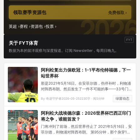
领取赛季资源包
免费领取 ›
英超 ›
赛程 ›
资源包 ›
投票 ›
FYT
关于 FYT体育
数据为本的留洋观察与深度报道。订阅 Newsletter，每周日晚九。
阿利松复出力保欧冠：1-1平布伦特福德，下一
站世界杯
那是2021年5月16日。在安菲尔德，伤停补时，利物浦
对阵西布朗。然后发生了一件不可能的事——33号门将
从自己的禁区跑向对方禁区，接科纳特的角球，用头球
绿茵动态
By 奇迹守护者
2026-05-25
2230字 · 阅5分钟
打进了改变整个赛季的绝杀。
阿利松大战埃德尔森：2026世界杯巴西正印门
将之争，谁能首发？
门将冲到了前场，然后世界停止了 2021年5月16日，安
菲尔德，利物浦对阵西布朗。 第95分钟，那个身穿1号
球衣的身影出现在对方禁区——他不是前锋，他是门