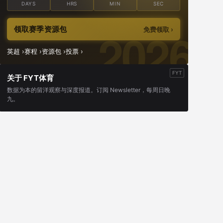
DAYS
HRS
MIN
SEC
领取赛季资源包
免费领取 ›
英超 ›
赛程 ›
资源包 ›
投票 ›
FYT
关于 FYT体育
数据为本的留洋观察与深度报道。订阅 Newsletter，每周日晚
九。