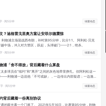
1字 · 阅5分钟
绿茵动态
文？迪格雷戈里奥方案让安菲尔德震惊
月，利物浦主场迎战西布朗，补时第95分钟，比分1:1。 阿利松·贝克
越中场，冲入对方禁区，跃起，头球破门——2:1，绝杀。
7字 · 阅5分钟
绿茵动态
物浦「舍不得放」背后藏着什么算盘
太多球员在"续约"和"离开"之间的灰色地带里挣扎。但阿利松这一
妙——利物浦一边说他「不可或缺」，一边传出内部疑虑；一边激活
一边又在探讨是否再给他一份更长的合约。这种矛盾，通常意味着俱
3字 · 阅5分钟
绿茵动态
约背后藏着一份离别协议
的眼光看一个门将了。 2021年5月16日，比赛第95分钟，利物