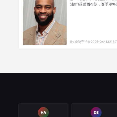
浦0:1落后西布朗，赛季即
锋，不是中场，是阿利松·贝
By 奇迹守护者
2026-04-13
218
HA
DE