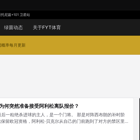
斯托尼篇
+101 卫星站
绿茵动态
关于FYT体育
夺冠概率每月更新
为何突然准备接受阿利松离队报价？
尔德最后一粒绝杀进球的主人，是一个门将。 那是对阵西布朗的补时阶
保留欧冠资格，阿利松·贝克尔从自己的门前跑到了对方的禁区里
场沸腾了。那一天，他哭了，因为他想起了两个月前在游泳事故中离