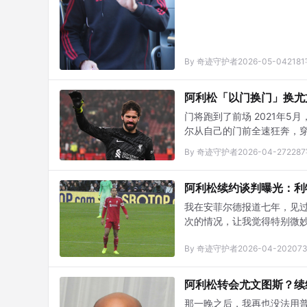
By 奇迹守护者
2026-05-04
218
阿利松「以门换门」换尤
门将跑到了前场 2021年5
尔从自己的门前全速狂奔，穿
By 奇迹守护者
2026-04-27
228
阿利松续约谈判曝光：利
我在安菲尔德报道七年，见过
次的情况，让我觉得特别微
合同条款续约到2027年，
By 奇迹守护者
2026-04-20
207
乐部自己也没想清楚。
阿利松转会尤文图斯？续
那一晚之后，我再也没法用普通