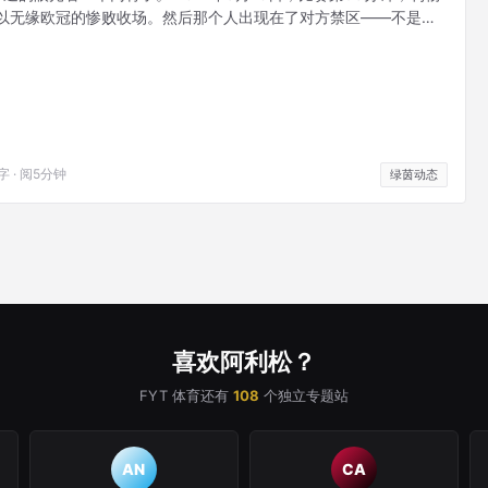
将以无缘欧冠的惨败收场。然后那个人出现在了对方禁区——不是前
克尔，利物浦的门将，跑到了前场，用头球把球顶进了网窝。
9字 · 阅5分钟
绿茵动态
喜欢阿利松？
FYT 体育还有
108
个独立专题站
AN
CA