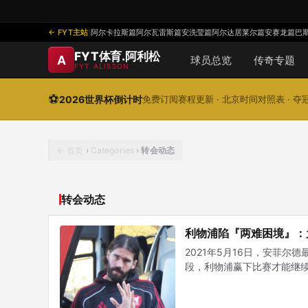
FYT主站
|
阿尔卡拉斯篇
阿尔瓦雷斯篇
安洗莹篇
阿尔达居莱尔篇
安赛龙篇
巴
FYT体育.阿利松
A
球员总览
传奇专题
FYT ALISSON
⚽
2026世界杯倒计时
免费订阅赛程更新 · 北京时间对照表 · 
首页
›
Categories
›
转会动态
转会动态
利物浦陷『两难困境』：
2021年5月16日，安菲
段，利物浦赢下比赛才能继续
——然后用头球，让整个球
世的父亲，何塞·贝克尔。