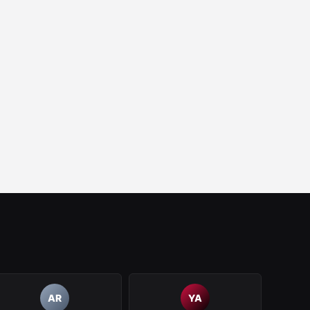
AR
YA