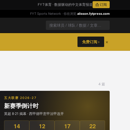
FYT体育 · 数据驱动的中文体育报道
📩 订阅
FYT Sports Network · 你在浏览
alisson.fytpress.com
×
免费订阅 ›
4 篇
五大联赛 2026-27
新赛季倒计时
英超 8·21 揭幕 · 西甲德甲意甲法甲连开
14
12
17
22