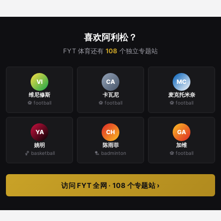
喜欢阿利松？
FYT 体育还有
108
个独立专题站
VI
CA
MC
维尼修斯
卡瓦尼
麦克托米奈
⚽ football
⚽ football
⚽ football
YA
CH
GA
姚明
陈雨菲
加维
🏀 basketball
🏸 badminton
⚽ football
访问 FYT 全网 · 108 个专题站 ›