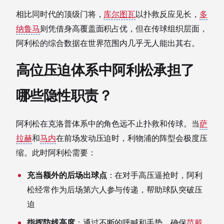
相比同时代的顶级门将，
库尔图瓦
以扑救反应见长，
多
纳鲁马
则凭借身高覆盖面积占优，但在传球组织层面，
阿利松的综合数据在世界范围内几乎无人能出其右。
高位压迫体系中阿利松承担了
哪些隐性职责？
阿利松在克洛普体系中的角色远不止扑救和传球。当
萨
拉赫
和
马内
在前场发动压迫时，利物浦的阵型会极度压
缩。此时阿利松需要：
充当额外的后场出球点
：在对手高压逼抢时，阿利
松经常作为后场第六人参与传递，帮助球队突破压
迫
指挥防线高度
：通过不断的呼喊和手势，确保
范戴