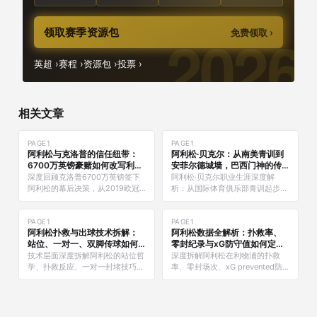
领取赛季资源包
免费领取 ›
英超 ›
赛程 ›
资源包 ›
投票 ›
相关文章
PAGE1
PAGE1
阿利松与克洛普的信任纽带：
阿利松·贝克尔：从南美青训到
6700万英镑豪赌如何改写利物
安菲尔德城墙，巴西门神的传
浦历史
奇之路
深度回顾克洛普6700万英镑签下
阿利松·贝克尔职业生涯深度解
阿利松的幕后决策，从2019欧冠
析：从国际体育俱乐部青训起步到
夺冠到英超首冠，剖析这对师徒搭
罗马欧冠奇迹之夜一战成名，利物
档如何彻底改变利物浦防守基因，
浦6680万英镑破门将转会纪录，
以及克洛普离别时刻的动人故事。
PAGE1
2019欧冠决赛马德里之夜封神，
PAGE1
阿利松扑救与出球技术拆解：
阿利松数据全解析：扑救率、
英超三十年首冠核心功臣，2019
站位、一对一、双脚传球如何
零封纪录与xG防守值如何定义
美洲杯最佳门将，清道夫门将战术
重新定义门将标准
世界级门将
技术层面深度拆解阿利松的站位哲
深度拆解阿利松在利物浦的扑救
革命先锋，全面对比埃德森的英超
学、扑救反应、一对一封堵技巧、
率、零封场次、xG prevented防
世纪门将对决。
双脚出球能力与长传精度，解析他
守值、点球扑救纪录及英超金手套
如何颠覆传统门将定义。
奖历程，用数据定义现代门将标
杆。