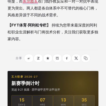
明显，而
库尔图瓦
在门线扑救反应和一对一对抗中表现
更为突出。两人都是各自体系中不可替代的核心门将，
风格差异源于不同的战术需求。
【FYT体育·阿利松专栏】
持续为您带来最深度的阿利
松职业生涯解析与门将技术分析，关注我们获取更多独
家内容。
分享
五大联赛 2026-27
新赛季倒计时
英超 8·21 揭幕 · 西甲德甲意甲法甲连开
15
07
13
35
DAYS
HRS
MIN
SEC