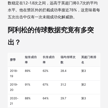
数稳定在1.2-1.8次之间，远高于英超门将0.7次的平均
水平。他在禁区外的拦截成功率接近78%，这意味着每
五次出击中仅有一次未能成功化解威胁。
阿利松的传球数据究竟有多突
出？
短传成功
长传成功
场均传球次
英超门将排
赛季
率
率
数
名
2018-
89%
62%
28.4
第3
19
2019-
91%
67%
31.2
第2
20
2020-
88%
64%
29.7
第3
21