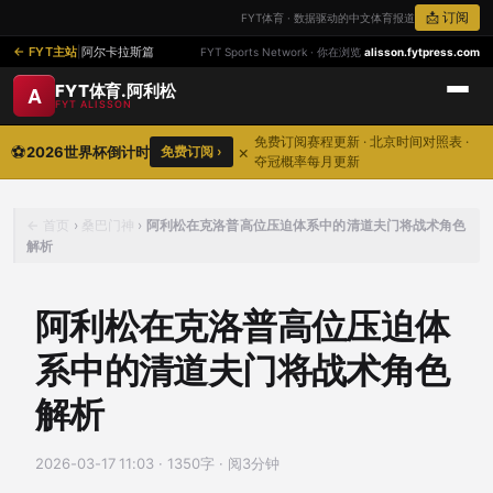
📩 订阅
FYT体育 · 数据驱动的中文体育报道
FYT主站
|
阿尔卡拉斯篇
FYT Sports Network · 你在浏览
alisson.fytpress.com
FYT体育.阿利松
A
FYT ALISSON
免费订阅赛程更新 · 北京时间对照表 ·
⚽
×
2026世界杯倒计时
免费订阅 ›
夺冠概率每月更新
首页
›
桑巴门神
›
阿利松在克洛普高位压迫体系中的清道夫门将战术角色
解析
阿利松在克洛普高位压迫体
系中的清道夫门将战术角色
解析
2026-03-17 11:03
·
1350字 · 阅3分钟