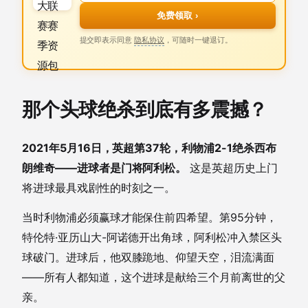
免费领取 ›
提交即表示同意
隐私协议
，可随时一键退订。
那个头球绝杀到底有多震撼？
2021年5月16日，英超第37轮，利物浦2-1绝杀西布
朗维奇——进球者是门将阿利松。
这是英超历史上门
将进球最具戏剧性的时刻之一。
当时利物浦必须赢球才能保住前四希望。第95分钟，
特伦特·亚历山大-阿诺德开出角球，阿利松冲入禁区头
球破门。进球后，他双膝跪地、仰望天空，泪流满面
——所有人都知道，这个进球是献给三个月前离世的父
亲。