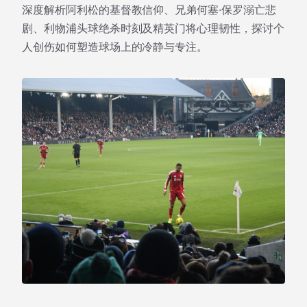
深度解析阿利松的基督教信仰、兄弟何塞·保罗溺亡悲
剧、利物浦头球绝杀时刻及精英门将心理韧性，探讨个
人创伤如何塑造球场上的冷静与专注。