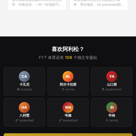
学、扑救反应、一对一封堵技巧、
率、零封场次、xG prevented防
双脚出球能力与长传精度，解析他
守值、点球扑救纪录及英超金手套
如何颠覆传统门将定义。
奖历程，用数据定义现代门将标
杆。
喜欢阿利松？
FYT 体育还有
108
个独立专题站
CA
AL
YA
卡瓦尼
阿尔卡拉斯
山口茜
⚽ football
🎾 tennis
🏸 badminton
HA
WA
SI
八村塁
韦德
辛纳
🏀 basketball
🏀 basketball
🎾 tennis