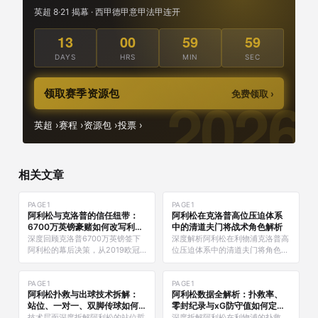
英超 8·21 揭幕 · 西甲德甲意甲法甲连开
13
00
59
58
DAYS
HRS
MIN
SEC
领取赛季资源包
免费领取 ›
英超 ›
赛程 ›
资源包 ›
投票 ›
相关文章
PAGE1
PAGE1
阿利松与克洛普的信任纽带：
阿利松在克洛普高位压迫体系
6700万英镑豪赌如何改写利物
中的清道夫门将战术角色解析
浦历史
深度回顾克洛普6700万英镑签下
深度解析阿利松在利物浦克洛普高
阿利松的幕后决策，从2019欧冠
位压迫体系中的清道夫门将角色，
夺冠到英超首冠，剖析这对师徒搭
涵盖传球精准度、出击清扫数据、
档如何彻底改变利物浦防守基因，
控球组织能力及斯洛特时代的角色
以及克洛普离别时刻的动人故事。
PAGE1
演变，全面剖析现代门将战术革
PAGE1
阿利松扑救与出球技术拆解：
阿利松数据全解析：扑救率、
命。
站位、一对一、双脚传球如何
零封纪录与xG防守值如何定义
重新定义门将标准
世界级门将
技术层面深度拆解阿利松的站位哲
深度拆解阿利松在利物浦的扑救