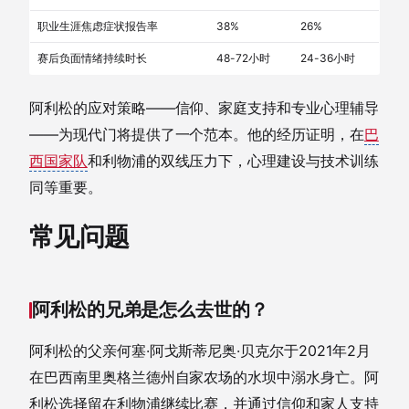
职业生涯焦虑症状报告率
38%
26%
赛后负面情绪持续时长
48-72小时
24-36小时
阿利松的应对策略——信仰、家庭支持和专业心理辅导
——为现代门将提供了一个范本。他的经历证明，在
巴
西国家队
和利物浦的双线压力下，心理建设与技术训练
同等重要。
常见问题
阿利松的兄弟是怎么去世的？
阿利松的父亲何塞·阿戈斯蒂尼奥·贝克尔于2021年2月
在巴西南里奥格兰德州自家农场的水坝中溺水身亡。阿
利松选择留在利物浦继续比赛，并通过信仰和家人支持