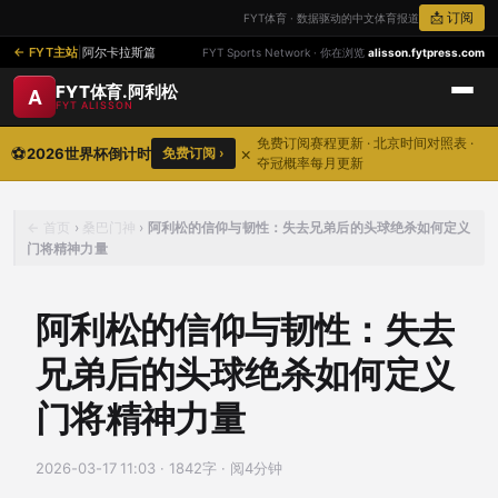
📩 订阅
FYT体育 · 数据驱动的中文体育报道
FYT主站
|
阿尔卡拉斯篇
FYT Sports Network · 你在浏览
alisson.fytpress.com
FYT体育.阿利松
A
FYT ALISSON
免费订阅赛程更新 · 北京时间对照表 ·
⚽
×
2026世界杯倒计时
免费订阅 ›
夺冠概率每月更新
首页
›
桑巴门神
›
阿利松的信仰与韧性：失去兄弟后的头球绝杀如何定义
门将精神力量
阿利松的信仰与韧性：失去
兄弟后的头球绝杀如何定义
门将精神力量
2026-03-17 11:03
·
1842字 · 阅4分钟