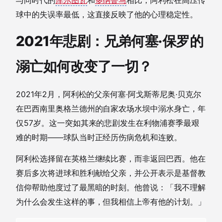
与同时代的
库尔图瓦
和
多纳鲁马
相比，阿利松在高压传
球中的失误率最低，这直接反映了他的心理稳定性。
2021年悲剧：兄弟何塞·保罗的
溺亡如何改变了一切？
2021年2月，阿利松的父亲何塞·阿戈斯蒂尼奥·贝克尔
在巴西南里奥格兰德州的自家农场水坝中溺水身亡，年
仅57岁。这一突如其来的悲剧发生在利物浦赛季最艰
难的时期——球队当时正经历伤病危机和连败。
阿利松选择留在英格兰继续比赛，而非返回巴西。他在
赛后多次将进球和胜利献给父亲，并公开表示是基督教
信仰帮助他度过了最黑暗的时刻。他曾说：「我不理解
为什么会发生这样的事，但我相信上帝有他的计划。」