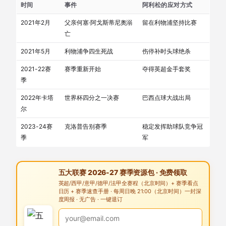
时间
事件
阿利松的应对方式
2021年2月
父亲何塞·阿戈斯蒂尼奥溺
留在利物浦坚持比赛
亡
2021年5月
利物浦争四生死战
伤停补时头球绝杀
2021-22赛
赛季重新开始
夺得英超金手套奖
季
2022年卡塔
世界杯四分之一决赛
巴西点球大战出局
尔
2023-24赛
克洛普告别赛季
稳定发挥助球队竞争冠
季
军
五大联赛 2026-27 赛季资源包 · 免费领取
英超/西甲/意甲/德甲/法甲全赛程（北京时间）+ 赛季看点
日历 + 赛季速查手册 · 每周日晚 21:00（北京时间）一封深
度周报 · 无广告 · 一键退订