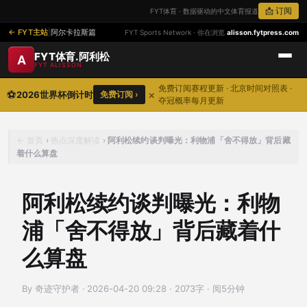
📩 订阅
FYT体育 · 数据驱动的中文体育报道
FYT主站
|
阿尔卡拉斯篇
FYT Sports Network · 你在浏览
alisson.fytpress.com
FYT体育.阿利松
A
FYT ALISSON
免费订阅赛程更新 · 北京时间对照表 ·
⚽
×
2026世界杯倒计时
免费订阅 ›
夺冠概率每月更新
首页
›
热点深度解读
›
阿利松续约谈判曝光：利物浦「舍不得放」背后藏
着什么算盘
阿利松续约谈判曝光：利物
浦「舍不得放」背后藏着什
么算盘
By 奇迹守护者
·
2026-04-20 09:28
·
2073字 · 阅5分钟