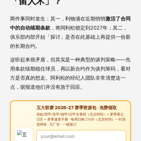
「留人术」？
两件事同时发生：其一，利物浦在近期悄悄
激活了合同
中的自动续期条款
，将阿利松锁定到2027年；其二，
俱乐部内部开始「探讨」是否在此基础上再提供一份新
的长期合约。
这听起来很矛盾，但其实是一种典型的谈判策略——先
用条款续期稳住球员，再以新合约作为谈判筹码，看对
方是否真的想走。阿利松的经纪人团队非常清楚这一
点，据报道他们并没有急于回应。
五大联赛 2026-27 赛季资源包 · 免费领取
英超/西甲/意甲/德甲/法甲全赛程（北京时间）+ 赛季看点
日历 + 赛季速查手册 · 每周日晚 21:00（北京时间）一封深
度周报 · 无广告 · 一键退订