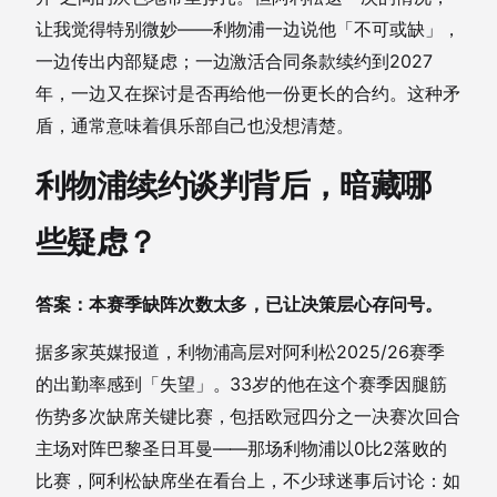
让我觉得特别微妙——利物浦一边说他「不可或缺」，
一边传出内部疑虑；一边激活合同条款续约到2027
年，一边又在探讨是否再给他一份更长的合约。这种矛
盾，通常意味着俱乐部自己也没想清楚。
利物浦续约谈判背后，暗藏哪
些疑虑？
答案：本赛季缺阵次数太多，已让决策层心存问号。
据多家英媒报道，利物浦高层对阿利松2025/26赛季
的出勤率感到「失望」。33岁的他在这个赛季因腿筋
伤势多次缺席关键比赛，包括欧冠四分之一决赛次回合
主场对阵巴黎圣日耳曼——那场利物浦以0比2落败的
比赛，阿利松缺席坐在看台上，不少球迷事后讨论：如