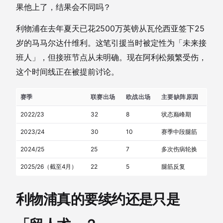
果他上了，结果会不同吗？
利物浦在去年夏天已花2500万英镑从瓦伦西亚签下25
岁的马马尔达什维利。这笔引援当时被定性为「未来接
班人」，但接班节点从未明确。现在阿利松频繁受伤，
这个时间线正在被提前讨论。
赛季
联赛出场
欧战出场
主要缺阵原因
2022/23
32
8
状态巅峰期
2023/24
30
10
赛季中段腿筋
2024/25
25
7
多次伤病轮换
2025/26（截至4月）
22
5
腿筋反复
利物浦真的要续约还是只是