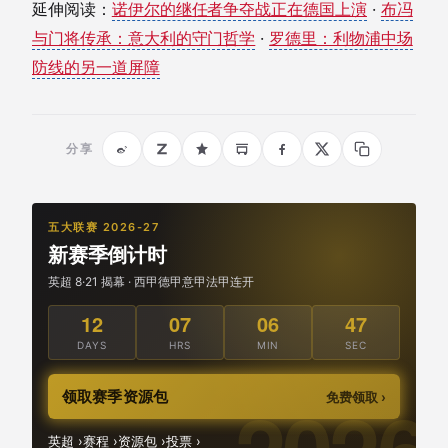
延伸阅读：
诺伊尔的继任者争夺战正在德国上演
·
布冯
与门将传承：意大利的守门哲学
·
罗德里：利物浦中场
防线的另一道屏障
分享
五大联赛 2026-27
新赛季倒计时
英超 8·21 揭幕 · 西甲德甲意甲法甲连开
12
07
06
46
DAYS
HRS
MIN
SEC
领取赛季资源包
免费领取 ›
英超 ›
赛程 ›
资源包 ›
投票 ›