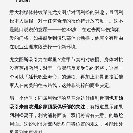
意大利媒体持续曝光尤文图斯对阿利松的兴趣，且阿利
松本人据报「对于任何合理的报价持开放态度」。这不
是随口说说的意愿——一位33岁、在过去两年伤病频
发的门将，如果感受到俱乐部信心动摇，他完全有理由
在职业生涯末段选择一个新环境。
尤文图斯吸引力在哪里？意甲节奏相对较慢、身体对抗
没有英超激烈，对于一位腿筋反复受伤的老将，这是一
个可以「延长职业寿命」的选项。再加上都灵更接近他
家人在南美的往来路线，这并非纯粹的商业决定。
另一个信号：同属利物浦的马马尔达什维利近期
也开始
吸引来自欧洲多家顶级俱乐部的关注
，有报道显示如果
阿利松离开，利物浦将面临「双门将皆有去意」的尴尬
局面。这说明俱乐部内部对门将位置的规划，可能比外
界看到的更混乱。