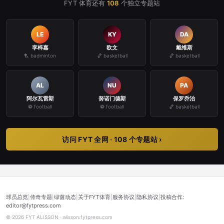
FYT 体育还有
108
个独立专题站
LE
KY
DA
李梓嘉
欧文
戴维斯
🏸 badminton
🏀 basketball
🏀 basketball
AL
NU
PA
阿尔瓦雷斯
努诺门德斯
保罗乔治
⚽ football
⚽ football
🏀 basketball
访问 FYT 全网 · 108 个专题站 ›
球员总览
|
传奇专题
|
绿茵动态
|
关于FYT体育
|
服务协议
|
隐私协议
|
投稿合作:
editor@fytpress.com
© 2026 FYT ALISSON · alisson.fytpress.com