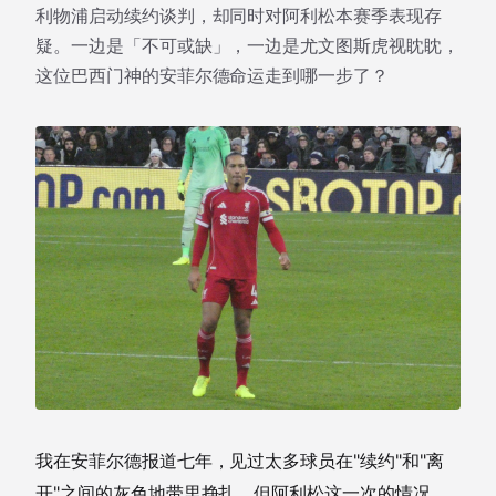
利物浦启动续约谈判，却同时对阿利松本赛季表现存
疑。一边是「不可或缺」，一边是尤文图斯虎视眈眈，
这位巴西门神的安菲尔德命运走到哪一步了？
我在安菲尔德报道七年，见过太多球员在"续约"和"离
开"之间的灰色地带里挣扎。但阿利松这一次的情况，