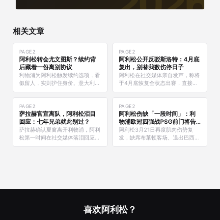
相关文章
PAGE2
PAGE2
阿利松转会尤文图斯？续约背
阿利松公开反驳斯洛特：4月底
后藏着一份离别协议
复出，别替我数伤停日子
利物浦为阿利松触发续约选项，看
阿利松在社交媒体亲自发声，称将
似留人，实则护住身价。意大利媒
于4月底恢复全状态出赛，直接打
体披露：尤文图斯已收到阿利松
破斯洛特「赛季末回归」的说法。
「第一个点头」，三年合同谈判进
谁更了解这具身体？
行中。
PAGE2
PAGE2
萨拉赫官宣离队，阿利松泪目
阿利松伤缺「一段时间」：利
回应：七年兄弟就此别过？
物浦欧冠四强战PSG前门将告
急
萨拉赫确认夏窗离开利物浦，阿利
阿利松3月21日再度肌肉伤势复
松第一时间在社交媒体落泪回应。
发，缺席布莱顿客场、退出巴西国
七年安菲尔德并肩作战，他们赢了
家队，欧冠四强对阵PSG首发存
什么，又将失去什么？
疑。利物浦同时触发合同续约条款
留人至2027年。
喜欢阿利松？