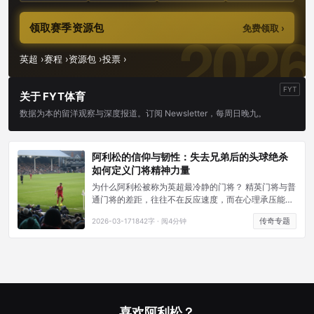
领取赛季资源包
免费领取 ›
英超 ›
赛程 ›
资源包 ›
投票 ›
FYT
关于 FYT体育
数据为本的留洋观察与深度报道。订阅 Newsletter，每周日晚九。
阿利松的信仰与韧性：失去兄弟后的头球绝杀
如何定义门将精神力量
为什么阿利松被称为英超最冷静的门将？ 精英门将与普
通门将的差距，往往不在反应速度，而在心理承压能
力。阿利松自2018年加盟利物浦以来，在高压比赛中的
传奇专题
2026-03-17
1842字 · 阅4分钟
失误率极低——据Opta统计，他在英超关键比赛（对阵
前六球队）中的扑救成功率高达78.3%，比常规比赛还
高出约4个百分点。
喜欢阿利松？