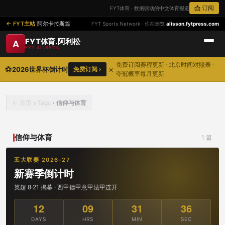
📩 订阅
FYT体育 · 数据驱动的中文体育报道
FYT主站
|
阿尔卡拉斯篇
FYT Sports Network · 你在浏览
alisson.fytpress.com
FYT体育.阿利松
A
FYT ALISSON
免费订阅赛程更新 · 北京时间对照表 ·
⚽
×
2026世界杯倒计时
免费订阅 ›
夺冠概率每月更新
首页
›
Tags
›
信仰与体育
信仰与体育
1 篇
五大联赛 2026-27
新赛季倒计时
英超 8·21 揭幕 · 西甲德甲意甲法甲连开
12
09
31
36
DAYS
HRS
MIN
SEC