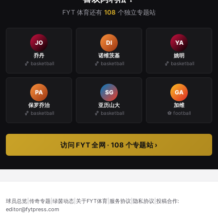
FYT 体育还有
108
个独立专题站
JO
DI
YA
乔丹
诺维茨基
姚明
🏀 basketball
🏀 basketball
🏀 basketball
PA
SG
GA
保罗乔治
亚历山大
加维
🏀 basketball
🏀 basketball
⚽ football
访问 FYT 全网 · 108 个专题站 ›
球员总览
|
传奇专题
|
绿茵动态
|
关于FYT体育
|
服务协议
|
隐私协议
|
投稿合作:
editor@fytpress.com