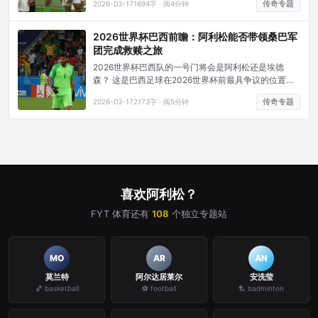
传奇专题
2026-03-17
1694字 · 阅4分钟
局，再到那个震惊世界的门将头球绝杀，阿利松在巴西
国家队的故事充满了荣耀与戏剧性。
2026世界杯巴西前瞻：阿利松能否带领桑巴军
团完成救赎之旅
2026世界杯巴西队的一号门将会是阿利松还是埃德
森？ 这是巴西足球在2026世界杯前最具争议的位置之
争。阿利松和埃德森是过去8年全球最顶尖的两名门
传奇专题
2026-03-17
2173字 · 阅5分钟
将，两人长期轮换首发，但世界杯只能选一个。截至
2026年初的国际比赛数据显示，阿利松在巴西队的出
场次数为75场，零封率约36%；埃德森出场约45场，
零封率约31%。
喜欢阿利松？
FYT 体育还有
108
个独立专题站
MO
AR
AN
莫兰特
阿尔达居莱尔
安洗莹
🏀 basketball
⚽ football
🏸 badminton