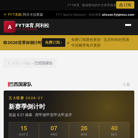
📩 订阅
FYT体育 · 数据驱动的中文体育报道
FYT主站
|
阿尔卡拉斯篇
FYT Sports Network · 你在浏览
alisson.fytpress.com
FYT体育.阿利松
A
FYT ALISSON
免费订阅赛程更新 · 北京时间对照表 ·
⚽
×
2026世界杯倒计时
免费订阅 ›
夺冠概率每月更新
首页
›
Tags
›
巴西国家队
巴西国家队
3 篇
五大联赛 2026-27
新赛季倒计时
英超 8·21 揭幕 · 西甲德甲意甲法甲连开
15
07
26
40
DAYS
HRS
MIN
SEC