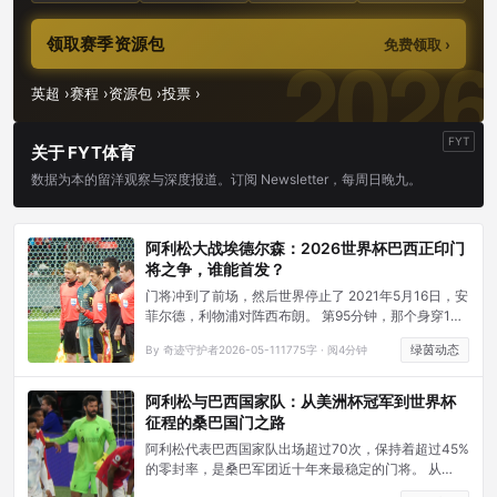
领取赛季资源包
免费领取 ›
英超 ›
赛程 ›
资源包 ›
投票 ›
FYT
关于 FYT体育
数据为本的留洋观察与深度报道。订阅 Newsletter，每周日晚九。
阿利松大战埃德尔森：2026世界杯巴西正印门
将之争，谁能首发？
门将冲到了前场，然后世界停止了 2021年5月16日，安
菲尔德，利物浦对阵西布朗。 第95分钟，那个身穿1号
球衣的身影出现在对方禁区——他不是前锋，他是门
绿茵动态
By 奇迹守护者
2026-05-11
1775字 · 阅4分钟
将。他用头顶进了那个球，然后转身狂奔，哭了出来。
几个月前他的父亲刚刚去世。那个进球让利物浦保住了
欧冠资格。
阿利松与巴西国家队：从美洲杯冠军到世界杯
征程的桑巴国门之路
阿利松代表巴西国家队出场超过70次，保持着超过45%
的零封率，是桑巴军团近十年来最稳定的门将。 从
2019年美洲杯的最佳门将到2022年世界杯的遗憾出