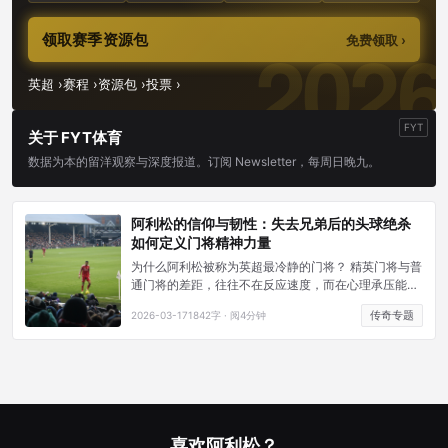
领取赛季资源包
免费领取 ›
英超 ›
赛程 ›
资源包 ›
投票 ›
FYT
关于 FYT体育
数据为本的留洋观察与深度报道。订阅 Newsletter，每周日晚九。
阿利松的信仰与韧性：失去兄弟后的头球绝杀
如何定义门将精神力量
为什么阿利松被称为英超最冷静的门将？ 精英门将与普
通门将的差距，往往不在反应速度，而在心理承压能
力。阿利松自2018年加盟利物浦以来，在高压比赛中的
传奇专题
2026-03-17
1842字 · 阅4分钟
失误率极低——据Opta统计，他在英超关键比赛（对阵
前六球队）中的扑救成功率高达78.3%，比常规比赛还
高出约4个百分点。
喜欢阿利松？