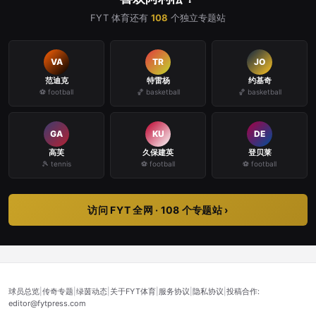
FYT 体育还有
108
个独立专题站
VA
TR
JO
范迪克
特雷杨
约基奇
⚽ football
🏀 basketball
🏀 basketball
GA
KU
DE
高芙
久保建英
登贝莱
🎾 tennis
⚽ football
⚽ football
访问 FYT 全网 · 108 个专题站 ›
球员总览
|
传奇专题
|
绿茵动态
|
关于FYT体育
|
服务协议
|
隐私协议
|
投稿合作:
editor@fytpress.com