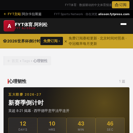
📩 订阅
FYT体育 · 数据驱动的中文体育报道
FYT主站
|
阿尔卡拉斯篇
FYT Sports Network · 你在浏览
alisson.fytpress.com
FYT体育.阿利松
A
FYT ALISSON
免费订阅赛程更新 · 北京时间对照表 ·
⚽
×
2026世界杯倒计时
免费订阅 ›
夺冠概率每月更新
首页
›
Tags
›
心理韧性
心理韧性
1 篇
五大联赛 2026-27
新赛季倒计时
英超 8·21 揭幕 · 西甲德甲意甲法甲连开
12
10
43
46
DAYS
HRS
MIN
SEC