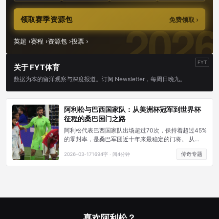
领取赛季资源包
免费领取 ›
英超 ›
赛程 ›
资源包 ›
投票 ›
FYT
关于 FYT体育
数据为本的留洋观察与深度报道。订阅 Newsletter，每周日晚九。
阿利松与巴西国家队：从美洲杯冠军到世界杯
征程的桑巴国门之路
阿利松代表巴西国家队出场超过70次，保持着超过45%
的零封率，是桑巴军团近十年来最稳定的门将。 从
2019年美洲杯的最佳门将到2022年世界杯的遗憾出
传奇专题
2026-03-17
1694字 · 阅4分钟
局，再到那个震惊世界的门将头球绝杀，阿利松在巴西
国家队的故事充满了荣耀与戏剧性。
喜欢阿利松？