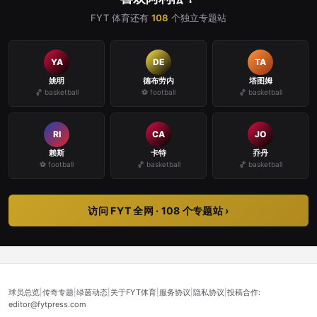
FYT 体育还有
108
个独立专题站
YA
DE
TA
姚明
德布劳内
塔图姆
🏀 basketball
⚽ football
🏀 basketball
RI
CA
JO
赖斯
卡特
乔丹
⚽ football
🏀 basketball
🏀 basketball
访问 FYT 全网 · 108 个专题站 ›
球员总览
|
传奇专题
|
绿茵动态
|
关于FYT体育
|
服务协议
|
隐私协议
|
投稿合作:
editor@fytpress.com