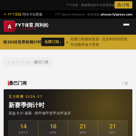
📩 订阅
FYT体育 · 数据驱动的中文体育报道
FYT主站
|
阿尔卡拉斯篇
FYT Sports Network · 你在浏览
alisson.fytpress.com
FYT体育.阿利松
A
FYT ALISSON
免费订阅赛程更新 · 北京时间对照表 ·
⚽
×
2026世界杯倒计时
免费订阅 ›
夺冠概率每月更新
首页
›
Tags
›
桑巴门将
桑巴门将
1 篇
五大联赛 2026-27
新赛季倒计时
英超 8·21 揭幕 · 西甲德甲意甲法甲连开
14
16
21
21
DAYS
HRS
MIN
SEC