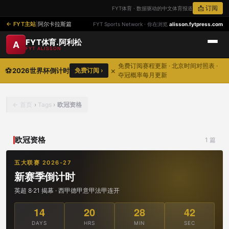
📩 订阅
FYT体育 · 数据驱动的中文体育报道
FYT主站
|
阿尔卡拉斯篇
FYT Sports Network · 你在浏览
alisson.fytpress.com
FYT体育.阿利松
A
FYT ALISSON
免费订阅赛程更新 · 北京时间对照表 ·
⚽
×
2026世界杯倒计时
免费订阅 ›
夺冠概率每月更新
首页
›
Tags
›
欧冠资格
欧冠资格
1 篇
五大联赛 2026-27
新赛季倒计时
英超 8·21 揭幕 · 西甲德甲意甲法甲连开
14
20
28
42
DAYS
HRS
MIN
SEC