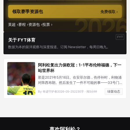
领取赛季资源包
免费领取 ›
英超 ›
赛程 ›
资源包 ›
投票 ›
FYT
关于 FYT体育
数据为本的留洋观察与深度报道。订阅 Newsletter，每周日晚九。
阿利松复出力保欧冠：1-1平布伦特福德，下一
站世界杯
那是2021年5月16日。在安菲尔德，伤停补时，利物浦
对阵西布朗。然后发生了一件不可能的事——33号门将
从自己的禁区跑向对方禁区，接科纳特的角球，用头球
绿茵动态
By 奇迹守护者
2026-05-25
2230字 · 阅5分钟
打进了改变整个赛季的绝杀。
喜欢阿利松？