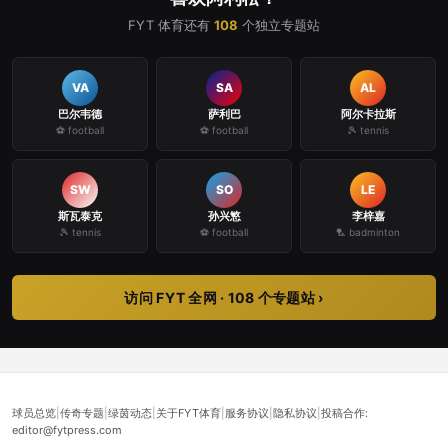
FYT 体育还有
108
个独立专题站
VA
SA
AL
巴尔韦德
萨利巴
阿尔卡拉斯
⚽ football
⚽ football
🎾 tennis
SW
SO
LE
斯瓦泰克
孙兴慜
李梓嘉
🎾 tennis
⚽ football
🏸 badminton
访问 FYT 全网 · 108 个专题站 ›
球员总览
|
传奇专题
|
绿茵动态
|
关于FYT体育
|
服务协议
|
隐私协议
|
投稿合作:
editor@fytpress.com