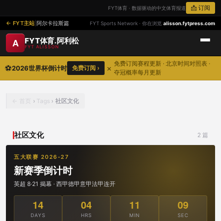
📩 订阅
FYT体育 · 数据驱动的中文体育报道
FYT主站
|
阿尔卡拉斯篇
FYT Sports Network · 你在浏览
alisson.fytpress.com
FYT体育.阿利松
A
FYT ALISSON
免费订阅赛程更新 · 北京时间对照表 ·
⚽
×
2026世界杯倒计时
免费订阅 ›
夺冠概率每月更新
首页
›
Tags
›
社区文化
社区文化
2 篇
五大联赛 2026-27
新赛季倒计时
英超 8·21 揭幕 · 西甲德甲意甲法甲连开
14
04
11
09
DAYS
HRS
MIN
SEC