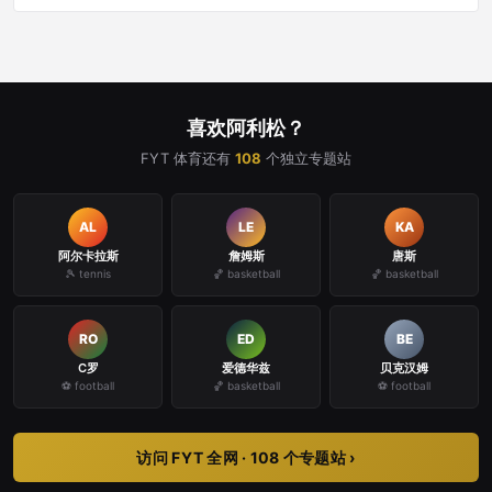
寻找同温层的喝彩。我们离信息很近，但似乎离体育那
最原始、最纯粹的快乐越来越远。
喜欢阿利松？
FYT 体育还有
108
个独立专题站
AL
LE
KA
阿尔卡拉斯
詹姆斯
唐斯
🎾 tennis
🏀 basketball
🏀 basketball
RO
ED
BE
C罗
爱德华兹
贝克汉姆
⚽ football
🏀 basketball
⚽ football
访问 FYT 全网 · 108 个专题站 ›