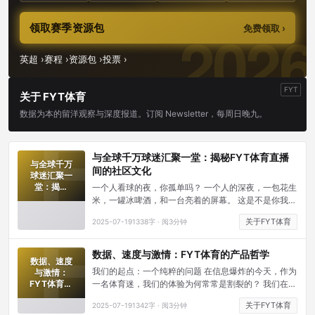
领取赛季资源包
免费领取 ›
英超 ›
赛程 ›
资源包 ›
投票 ›
FYT
关于 FYT体育
数据为本的留洋观察与深度报道。订阅 Newsletter，每周日晚九。
与全球千万球迷汇聚一堂：揭秘FYT体育直播
与全球千万
间的社区文化
球迷汇聚一
堂：揭秘
一个人看球的夜，你孤单吗？ 一个人的深夜，一包花生
FYT体育直
米，一罐冰啤酒，和一台亮着的屏幕。 这是不是你我，
播间的社区
在追逐地球另一端那份热爱时，最熟悉不过的场景？当
文化
关于FYT体育
2025-07-19
1338字 · 阅3分钟
支持的球队进了球，那份狂喜涌到嘴边，却只能挥舞一
下拳头，无人分享；当遭遇了争议判罚，那句憋在心口
的“裁判眼瞎”，也只能自己跟自己说。
数据、速度与激情：FYT体育的产品哲学
数据、速度
我们的起点：一个纯粹的问题 在信息爆炸的今天，作为
与激情：
FYT体育的
一名体育迷，我们的体验为何常常是割裂的？ 我们在一
产品哲学
处查看比分，在另一处寻找深度数据，在一个延迟卡顿
关于FYT体育
2025-07-19
1342字 · 阅3分钟
的直播间里忍受着画质不清的画面，又在遥远的论坛里